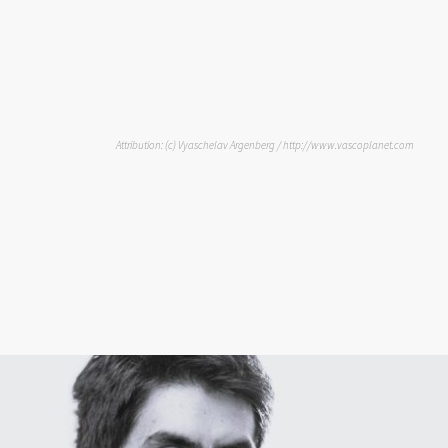
Attribution: (c) Vyaschelav Argenberg / http://www.vascoplanet.com
tro Equipo
Publicaciones
Noticias
Prensa