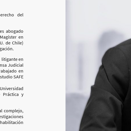
erecho del
 es abogado
 Magíster en
U. de Chile)
igación.
itigante en
nsa Judicial
rabajado en
Estudio SAFE
Universidad
 Práctica y
al complejo,
stigaciones
habilitación